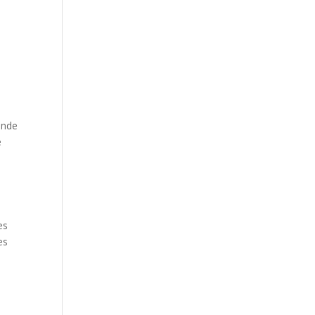
ande
e
s
es
es