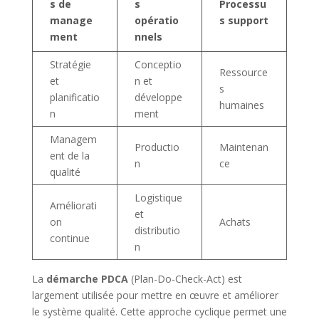
s de
s
Processu
manage
opératio
s support
ment
nnels
Stratégie
Conceptio
Ressource
et
n et
s
planificatio
développe
humaines
n
ment
Managem
Productio
Maintenan
ent de la
n
ce
qualité
Logistique
Améliorati
et
on
Achats
distributio
continue
n
La
démarche PDCA
(Plan-Do-Check-Act) est
largement utilisée pour mettre en œuvre et améliorer
le système qualité. Cette approche cyclique permet une